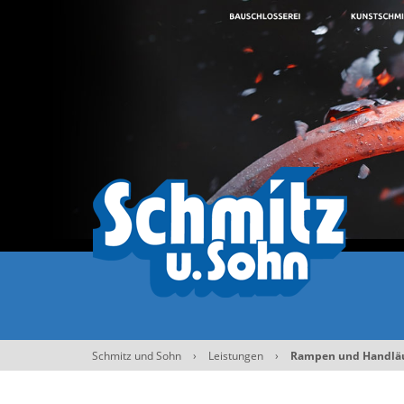
Schmitz und Sohn
›
Leistungen
›
Rampen und Handlä